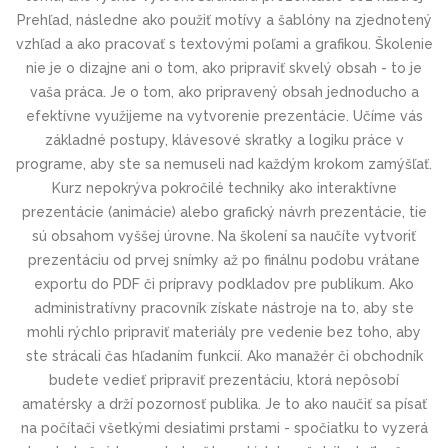
Prehľad, následne ako použiť motívy a šablóny na zjednotený
vzhľad a ako pracovať s textovými poľami a grafikou. Školenie
nie je o dizajne ani o tom, ako pripraviť skvelý obsah - to je
vaša práca. Je o tom, ako pripravený obsah jednoducho a
efektívne využijeme na vytvorenie prezentácie. Učíme vás
základné postupy, klávesové skratky a logiku práce v
programe, aby ste sa nemuseli nad každým krokom zamýšľať.
Kurz nepokrýva pokročilé techniky ako interaktívne
prezentácie (animácie) alebo grafický návrh prezentácie, tie
sú obsahom vyššej úrovne. Na školení sa naučíte vytvoriť
prezentáciu od prvej snímky až po finálnu podobu vrátane
exportu do PDF či prípravy podkladov pre publikum. Ako
administratívny pracovník získate nástroje na to, aby ste
mohli rýchlo pripraviť materiály pre vedenie bez toho, aby
ste strácali čas hľadaním funkcií. Ako manažér či obchodník
budete vedieť pripraviť prezentáciu, ktorá nepôsobí
amatérsky a drží pozornosť publika. Je to ako naučiť sa písať
na počítači všetkými desiatimi prstami - spočiatku to vyzerá