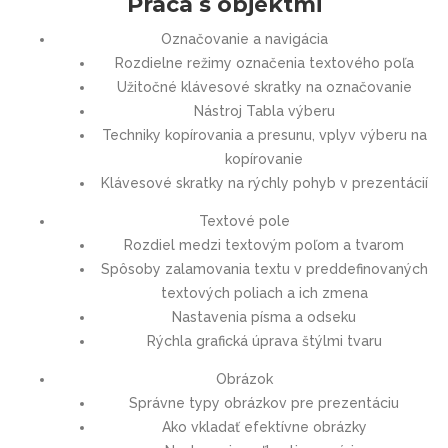
Práca s objektmi
Označovanie a navigácia
Rozdielne režimy označenia textového poľa
Užitočné klávesové skratky na označovanie
Nástroj Tabla výberu
Techniky kopírovania a presunu, vplyv výberu na
kopírovanie
Klávesové skratky na rýchly pohyb v prezentácií
Textové pole
Rozdiel medzi textovým poľom a tvarom
Spôsoby zalamovania textu v preddefinovaných
textových poliach a ich zmena
Nastavenia písma a odseku
Rýchla grafická úprava štýlmi tvaru
Obrázok
Správne typy obrázkov pre prezentáciu
Ako vkladať efektívne obrázky