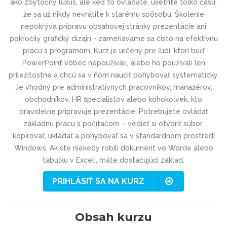
ako zbytočný luxus, ale keď to ovládate, ušetríte toľko času,
že sa už nikdy nevrátite k starému spôsobu. Školenie
nepokrýva prípravu obsahovej stránky prezentácie ani
pokročilý grafický dizajn - zameriavame sa čisto na efektívnu
prácu s programom. Kurz je určený pre ľudí, ktorí buď
PowerPoint vôbec nepoužívali, alebo ho používali len
príležitostne a chcú sa v ňom naučiť pohybovať systematicky.
Je vhodný pre administratívnych pracovníkov, manažérov,
obchodníkov, HR špecialistov alebo kohokoľvek, kto
pravidelne pripravuje prezentácie. Potrebujete ovládať
základnú prácu s počítačom – vedieť si otvoriť súbor,
kopírovať, ukladať a pohybovať sa v štandardnom prostredí
Windows. Ak ste niekedy robili dokument vo Worde alebo
tabuľku v Exceli, máte dostačujúci základ.
PRIHLÁSIŤ SA NA KURZ
Obsah kurzu