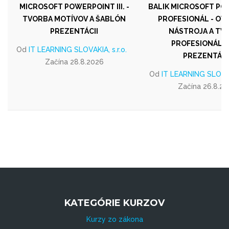
MICROSOFT POWERPOINT III. -
BALIK MICROSOFT P
TVORBA MOTÍVOV A ŠABLÓN
PROFESIONÁL - OV
PREZENTÁCII
NÁSTROJA A TV
PROFESIONÁLN
Od
IT LEARNING SLOVAKIA, s.r.o.
PREZENTÁCI
Začína 28.8.2026
Od
IT LEARNING SLOVAKI
Začína 26.8.2
KATEGÓRIE KURZOV
Kurzy zo zákona