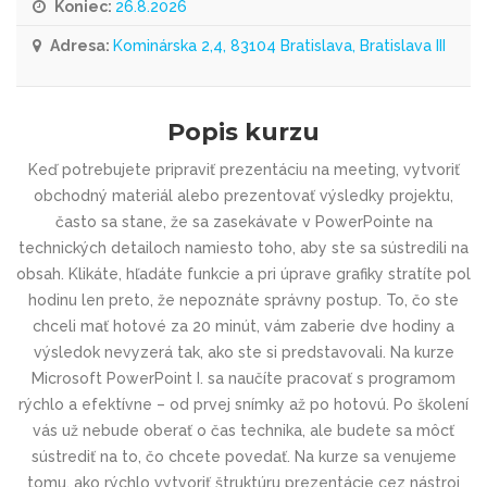
Koniec:
26.8.2026
Adresa:
Kominárska 2,4, 83104 Bratislava, Bratislava III
Popis kurzu
Keď potrebujete pripraviť prezentáciu na meeting, vytvoriť
obchodný materiál alebo prezentovať výsledky projektu,
často sa stane, že sa zasekávate v PowerPointe na
technických detailoch namiesto toho, aby ste sa sústredili na
obsah. Klikáte, hľadáte funkcie a pri úprave grafiky stratíte pol
hodinu len preto, že nepoznáte správny postup. To, čo ste
chceli mať hotové za 20 minút, vám zaberie dve hodiny a
výsledok nevyzerá tak, ako ste si predstavovali. Na kurze
Microsoft PowerPoint I. sa naučíte pracovať s programom
rýchlo a efektívne – od prvej snímky až po hotovú. Po školení
vás už nebude oberať o čas technika, ale budete sa môcť
sústrediť na to, čo chcete povedať. Na kurze sa venujeme
tomu, ako rýchlo vytvoriť štruktúru prezentácie cez nástroj