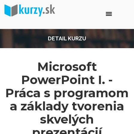
DETAIL KURZU
Microsoft
PowerPoint I. -
Práca s programom
a základy tvorenia
skvelých
prezentácií