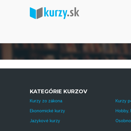
KATEGÓRIE KURZOV
Kurzy zo zákona
Kurzy p
Ekonomické kurzy
Hobby, 
Jazykové kurzy
Osobnos