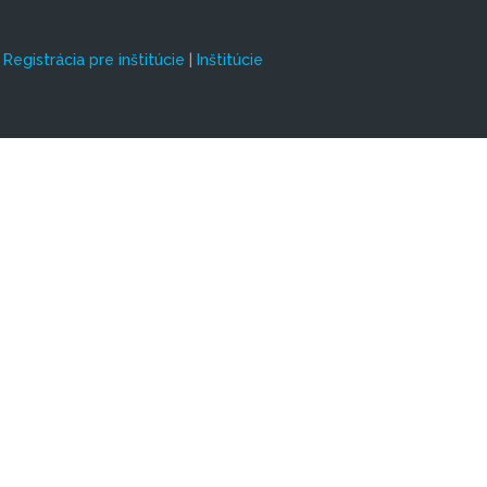
|
Registrácia pre inštitúcie
|
Inštitúcie