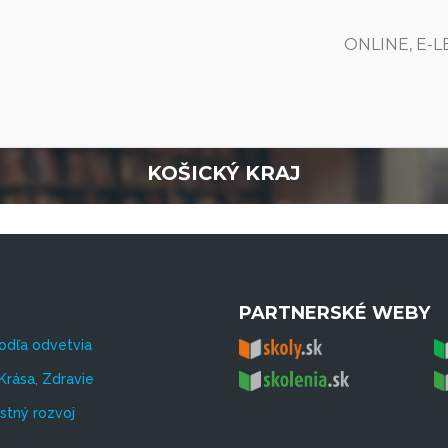
ONLINE, E-
KOŠICKÝ KRAJ
PARTNERSKÉ WEBY
odľa odvetvia
Krása, Zdravie
tný rozvoj