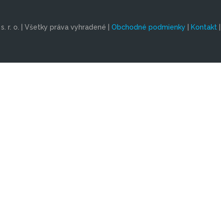
. r. o. | Všetky práva vyhradené |
Obchodné podmienky
|
Kontakt