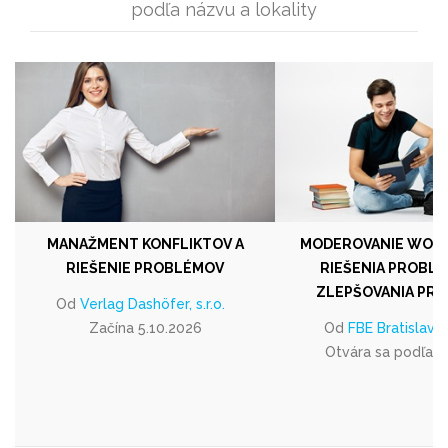
podľa názvu a lokality
MANAŽMENT KONFLIKTOV A
MODEROVANIE WOR
RIEŠENIE PROBLÉMOV
RIEŠENIA PROBLÉ
ZLEPŠOVANIA PR
Od
Verlag Dashöfer, s.r.o.
Začína 5.10.2026
Od
FBE Bratislava s
Otvára sa podľa 