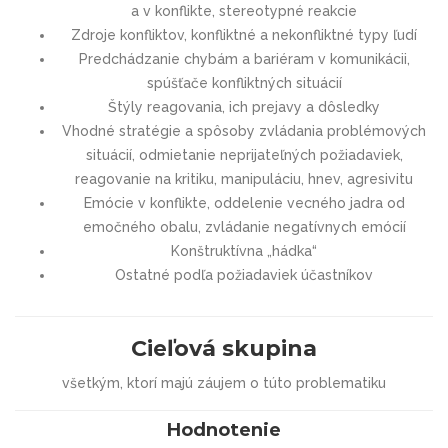
a v konflikte, stereotypné reakcie
Zdroje konfliktov, konfliktné a nekonfliktné typy ľudí
Predchádzanie chybám a bariéram v komunikácii,
spúšťače konfliktných situácií
Štýly reagovania, ich prejavy a dôsledky
Vhodné stratégie a spôsoby zvládania problémových
situácií, odmietanie neprijateľných požiadaviek,
reagovanie na kritiku, manipuláciu, hnev, agresivitu
Emócie v konflikte, oddelenie vecného jadra od
emočného obalu, zvládanie negatívnych emócií
Konštruktívna „hádka“
Ostatné podľa požiadaviek účastníkov
Cieľová skupina
všetkým, ktorí majú záujem o túto problematiku
Hodnotenie