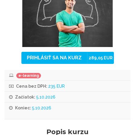
PRIHLÁSIŤ SA NA KURZ
289,05 EUR
e-learning
Cena bez DPH:
235 EUR
Začiatok:
5.10.2026
Koniec:
5.10.2026
Popis kurzu