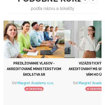
podľa názvu a lokality
PREDLŽOVANIE VLASOV -
VIZÁŽISTICKÝ 
AKREDITOVANÉ MINISTERSTVOM
AKEDITOVANÝ MŠ SR -
ŠKOLSTVA SR
VÁM HO ÚP
Od
Margret Academy s.r.o.
Od
Margret Academy 
e-learning
e-learning