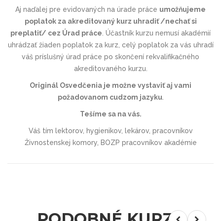
Aj naďalej pre evidovaných na úrade práce
umožňujeme
poplatok za akreditovaný kurz uhradiť /nechať si
preplatiť/ cez Úrad práce
. Účastník kurzu nemusí akadémií
uhrádzať žiaden poplatok za kurz, celý poplatok za vás uhradí
váš príslušný úrad práce po skončení rekvalifikačného
akreditovaného kurzu.
Originál Osvedčenia je možne vystaviť aj vami
požadovanom cudzom jazyku
.
Tešíme sa na vás
.
Váš tím lektorov, hygienikov, lekárov, pracovníkov
Živnostenskej komory, BOZP pracovníkov akadémie
PODOBNÉ KURZY