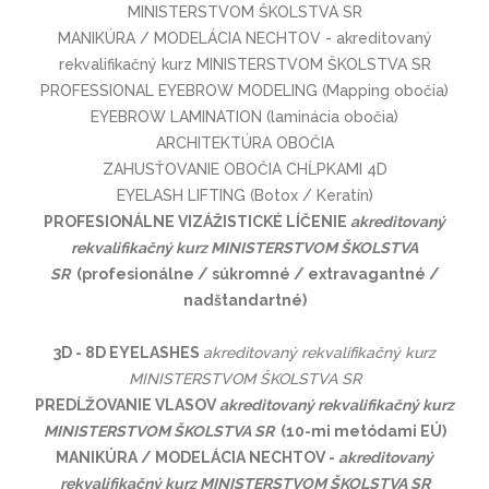
MINISTERSTVOM ŠKOLSTVA SR
MANIKÚRA / MODELÁCIA NECHTOV - akreditovaný
rekvalifikačný kurz MINISTERSTVOM ŠKOLSTVA SR
PROFESSIONAL EYEBROW MODELING (Mapping obočia)
EYEBROW LAMINATION (laminácia obočia)
ARCHITEKTÚRA OBOČIA
ZAHUSŤOVANIE OBOČIA CHĹPKAMI 4D
EYELASH LIFTING (Botox / Keratín)
PROFESIONÁLNE VIZÁŽISTICKÉ LÍČENIE
akreditovaný
rekvalifikačný kurz MINISTERSTVOM ŠKOLSTVA
SR
(profesionálne / sú­kromné / extrava­gantné /
nadštan­dartné)
3D - 8D EYELASHES
akreditovaný rekvalifikačný kurz
MINISTERSTVOM ŠKOLSTVA SR
PREDĹŽOVANIE VLASOV
akreditovaný rekvalifikačný kurz
MINISTERSTVOM ŠKOLSTVA SR
(10-mi metódami EÚ)
MANIKÚRA / MODELÁCIA NECHTOV -
akreditovaný
rekvalifikačný kurz MINISTERSTVOM ŠKOLSTVA SR