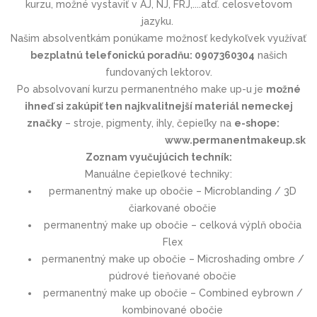
kurzu, možné vystaviť v AJ, NJ, FRJ,....atď. celosvetovom
jazyku.
Našim absolventkám ponúkame možnosť kedykoľvek využívať
bezplatnú telefonickú poradňu: 0907360304
našich
fundovaných lektorov.
Po absolvovaní kurzu permanentného make up-u je
možné
ihneď si zakúpiť ten najkvalitnejší materiál nemeckej
značky
– stroje, pigmenty, ihly, čepieľky na
e-shope:
www.permanentmakeup.sk
Zoznam vyučujúcich techník:
Manuálne čepieľkové techniky:
permanentný make up obočie – Microblanding / 3D
čiarkované obočie
permanentný make up obočie – celková výplň obočia
Flex
permanentný make up obočie – Microshading ombre /
púdrové tieňované obočie
permanentný make up obočie – Combined eybrown /
kombinované obočie