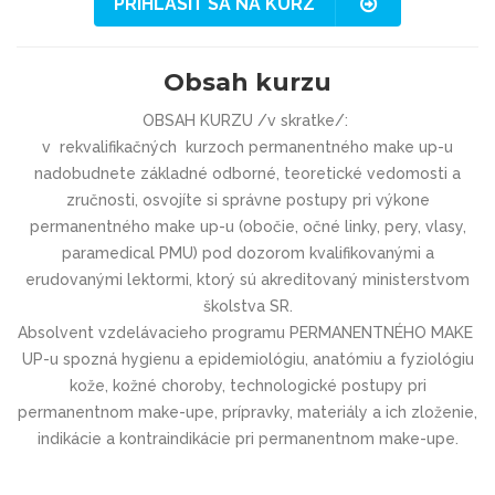
PRIHLÁSIŤ SA NA KURZ
Obsah kurzu
OBSAH KURZU /v skratke/:
v rekvalifikačných kurzoch permanentného make up-u
nadobudnete základné odborné, teoretické vedomosti a
zručnosti, osvojíte si správne postupy pri výkone
permanentného make up-u (obočie, očné linky, pery, vlasy,
paramedical PMU) pod dozorom kvalifikovanými a
erudovanými lektormi, ktorý sú akreditovaný ministerstvom
školstva SR.
Absolvent vzdelávacieho programu PERMANENTNÉHO MAKE
UP-u spozná hygienu a epidemiológiu, anatómiu a fyziológiu
kože, kožné choroby, technologické postupy pri
permanentnom make-upe, prípravky, materiály a ich zloženie,
indikácie a kontraindikácie pri permanentnom make-upe.