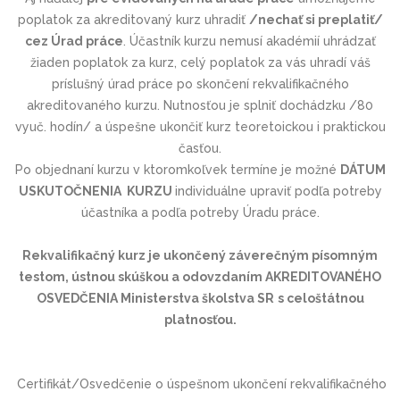
poplatok za akreditovaný kurz uhradiť
/nechať si preplatiť/
cez Úrad práce
. Účastník kurzu nemusí akadémií uhrádzať
žiaden poplatok za kurz, celý poplatok za vás uhradí váš
príslušný úrad práce po skončení rekvalifikačného
akreditovaného kurzu. Nutnosťou je splniť dochádzku /80
vyuč. hodín/ a úspešne ukončiť kurz teoretoickou i praktickou
časťou.
Po objednaní kurzu v ktoromkoľvek termíne je možné
DÁTUM
USKUTOČNENIA KURZU
individuálne upraviť podľa potreby
účastníka a podľa potreby Úradu práce.
Rekvalifikačný kurz je ukončený záverečným písomným
testom, ústnou skúškou a odovzdaním AKREDITOVANÉHO
OSVEDČENIA Ministerstva školstva SR
s celoštátnou
platnosťou.
Certifikát/Osvedčenie o úspešnom ukončení rekvalifikačného