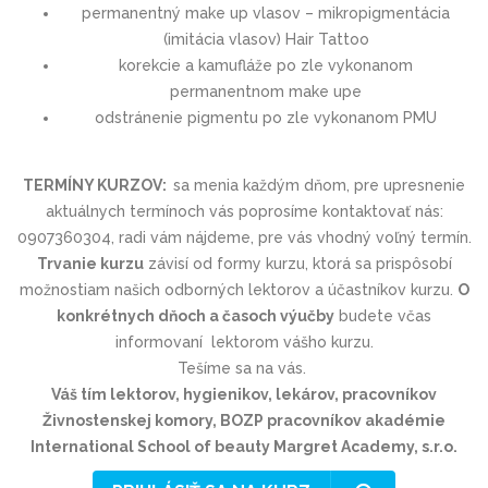
permanentný make up vlasov – mikropigmentácia
(imitácia vlasov) Hair Tattoo
korekcie a kamufláže po zle vykonanom
permanentnom make upe
odstránenie pigmentu po zle vykonanom PMU
TERMÍNY KURZOV:
sa menia každým dňom, pre upresnenie
aktuálnych termínoch vás poprosíme kontaktovať nás:
0907360304, radi vám nájdeme, pre vás vhodný voľný termín.
Trvanie kurzu
závisí od formy kurzu, ktorá sa prispôsobí
možnostiam našich odborných lektorov a účastníkov kurzu.
O
konkrétnych dňoch a časoch výučby
budete včas
informovaní lektorom vášho kurzu.
Tešíme sa na vás.
Váš tím lektorov, hygienikov, lekárov, pracovníkov
Živnostenskej komory, BOZP pracovníkov akadémie
International School of beauty Margret Academy, s.r.o.