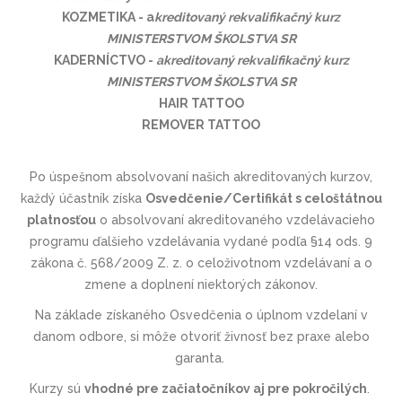
KOZMETIKA - a
kreditovaný rekvalifikačný kurz
MINISTERSTVOM ŠKOLSTVA SR
KADERNÍCTVO
-
akreditovaný rekvalifikačný kurz
MINISTERSTVOM ŠKOLSTVA SR
HAIR TATTOO
REMOVER TATTOO
Po úspešnom absolvovaní našich akreditovaných kurzov,
každý účastník získa
Osvedčenie/Certifikát s celoštátnou
platnosťou
o absolvovaní akreditovaného vzdelávacieho
programu ďalšieho vzdelávania vydané podľa §14 ods. 9
zákona č. 568/2009 Z. z. o celoživotnom vzdelávaní a o
zmene a doplnení niektorých zákonov.
Na základe získaného Osvedčenia o úplnom vzdelaní v
danom odbore, si môže otvoriť živnosť bez praxe alebo
garanta.
Kurzy sú
vhodné pre začiatočníkov aj pre pokročilých
.