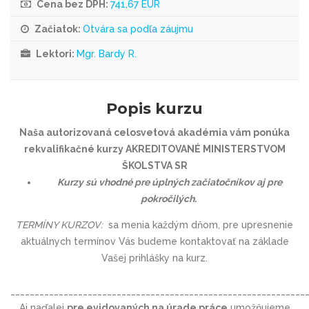
Cena bez DPH:
741,67 EUR
Začiatok:
Otvára sa podľa záujmu
Lektori:
Mgr. Bardy R.
Popis kurzu
Naša autorizovaná celosvetová akadémia vám ponúka
rekvalifikačné kurzy AKREDITOVANÉ MINISTERSTVOM
ŠKOLSTVA SR
Kurzy sú vhodné pre úplných začiatočníkov aj pre
pokročilých.
TERMÍNY KURZOV:
sa menia každým dňom, pre upresnenie
aktuálnych termínov Vás budeme kontaktovať na základe
Vašej prihlášky na kurz.
_____________________________________________________________
Aj naďalej
pre evidovaných na úrade práce
umožňujeme