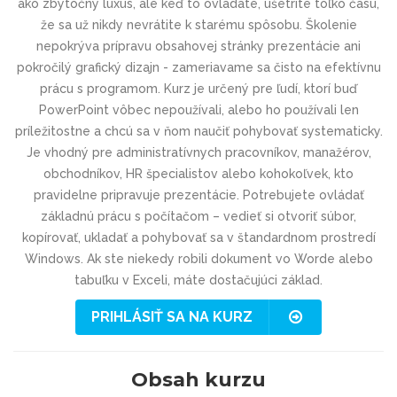
ako zbytočný luxus, ale keď to ovládate, ušetríte toľko času,
že sa už nikdy nevrátite k starému spôsobu. Školenie
nepokrýva prípravu obsahovej stránky prezentácie ani
pokročilý grafický dizajn - zameriavame sa čisto na efektívnu
prácu s programom. Kurz je určený pre ľudí, ktorí buď
PowerPoint vôbec nepoužívali, alebo ho používali len
príležitostne a chcú sa v ňom naučiť pohybovať systematicky.
Je vhodný pre administratívnych pracovníkov, manažérov,
obchodníkov, HR špecialistov alebo kohokoľvek, kto
pravidelne pripravuje prezentácie. Potrebujete ovládať
základnú prácu s počítačom – vedieť si otvoriť súbor,
kopírovať, ukladať a pohybovať sa v štandardnom prostredí
Windows. Ak ste niekedy robili dokument vo Worde alebo
tabuľku v Exceli, máte dostačujúci základ.
PRIHLÁSIŤ SA NA KURZ
Obsah kurzu