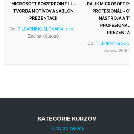
MICROSOFT POWERPOINT III. -
BALIK MICROSOFT P
TVORBA MOTÍVOV A ŠABLÓN
PROFESIONÁL - OV
PREZENTÁCII
NÁSTROJA A TV
PROFESIONÁLN
Od
IT LEARNING SLOVAKIA, s.r.o.
PREZENTÁCI
Začína 7.8.2026
Od
IT LEARNING SLOVAKI
Začína 26.8.2
KATEGÓRIE KURZOV
Kurzy zo zákona