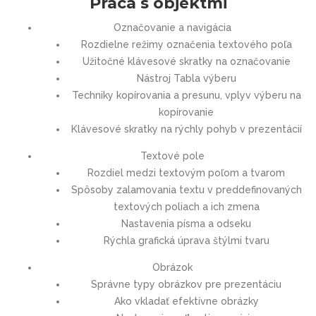
Práca s objektmi
Označovanie a navigácia
Rozdielne režimy označenia textového poľa
Užitočné klávesové skratky na označovanie
Nástroj Tabla výberu
Techniky kopírovania a presunu, vplyv výberu na
kopírovanie
Klávesové skratky na rýchly pohyb v prezentácií
Textové pole
Rozdiel medzi textovým poľom a tvarom
Spôsoby zalamovania textu v preddefinovaných
textových poliach a ich zmena
Nastavenia písma a odseku
Rýchla grafická úprava štýlmi tvaru
Obrázok
Správne typy obrázkov pre prezentáciu
Ako vkladať efektívne obrázky