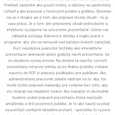
Prehľad, následne ako použiť motívy a šablóny na zjednotený
vzhľad a ako pracovať s textovými poľami a grafikou. Školenie
nie je o dizajne ani o tom, ako pripraviť skvelý obsah - to je
vaša práca. Je o tom, ako pripravený obsah jednoducho a
efektívne využijeme na vytvorenie prezentácie. Učíme vás
základné postupy, klávesové skratky a logiku práce v
programe, aby ste sa nemuseli nad každým krokom zamýšľať.
Kurz nepokrýva pokročilé techniky ako interaktívne
prezentácie (animácie) alebo grafický návrh prezentácie, tie
sú obsahom vyššej úrovne. Na školení sa naučíte vytvoriť
prezentáciu od prvej snímky až po finálnu podobu vrátane
exportu do PDF či prípravy podkladov pre publikum. Ako
administratívny pracovník získate nástroje na to, aby ste
mohli rýchlo pripraviť materiály pre vedenie bez toho, aby
ste strácali čas hľadaním funkcií. Ako manažér či obchodník
budete vedieť pripraviť prezentáciu, ktorá nepôsobí
amatérsky a drží pozornosť publika. Je to ako naučiť sa písať
na počítači všetkými desiatimi prstami - spočiatku to vyzerá