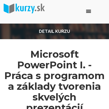
DETAIL KURZU
Microsoft
PowerPoint I. -
Práca s programom
a základy tvorenia
skvelých
prezentácií