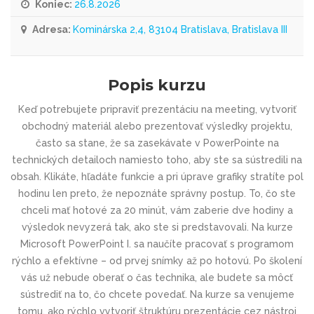
Koniec:
26.8.2026
Adresa:
Kominárska 2,4, 83104 Bratislava, Bratislava III
Popis kurzu
Keď potrebujete pripraviť prezentáciu na meeting, vytvoriť
obchodný materiál alebo prezentovať výsledky projektu,
často sa stane, že sa zasekávate v PowerPointe na
technických detailoch namiesto toho, aby ste sa sústredili na
obsah. Klikáte, hľadáte funkcie a pri úprave grafiky stratíte pol
hodinu len preto, že nepoznáte správny postup. To, čo ste
chceli mať hotové za 20 minút, vám zaberie dve hodiny a
výsledok nevyzerá tak, ako ste si predstavovali. Na kurze
Microsoft PowerPoint I. sa naučíte pracovať s programom
rýchlo a efektívne – od prvej snímky až po hotovú. Po školení
vás už nebude oberať o čas technika, ale budete sa môcť
sústrediť na to, čo chcete povedať. Na kurze sa venujeme
tomu, ako rýchlo vytvoriť štruktúru prezentácie cez nástroj