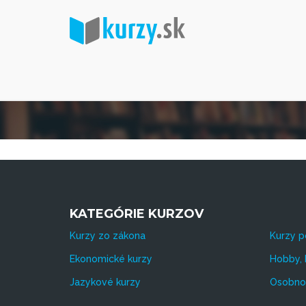
KATEGÓRIE KURZOV
Kurzy zo zákona
Kurzy p
Ekonomické kurzy
Hobby, 
Jazykové kurzy
Osobnos