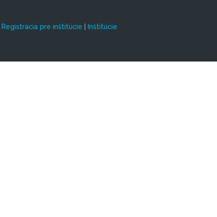
|
Registrácia pre inštitúcie
|
Inštitúcie