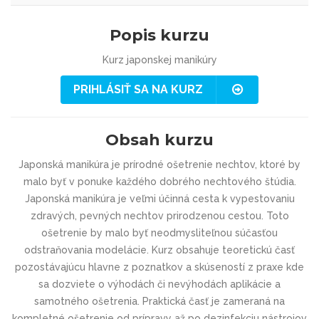
Popis kurzu
Kurz japonskej manikúry
PRIHLÁSIŤ SA NA KURZ
Obsah kurzu
Japonská manikúra je prírodné ošetrenie nechtov, ktoré by
malo byť v ponuke každého dobrého nechtového štúdia.
Japonská manikúra je veľmi účinná cesta k vypestovaniu
zdravých, pevných nechtov prirodzenou cestou. Toto
ošetrenie by malo byť neodmysliteľnou súčasťou
odstraňovania modelácie. Kurz obsahuje teoretickú časť
pozostávajúcu hlavne z poznatkov a skúseností z praxe kde
sa dozviete o výhodách či nevýhodách aplikácie a
samotného ošetrenia. Praktická časť je zameraná na
kompletné ošetrenie od prípravy až po dezinfekciu nástrojov