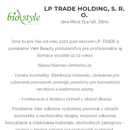
LP TRADE HOLDING, S. R.
O.
Jána Milca 754/48, Žilina
Sme tu pre Vás
od roku 2001 pod názvom
LP-TRADE
a
ponúkame Vám Beauty príslušenstvo pre profesionálne aj
domáce využitie už 22 rokov.
Našou hlavnou činnosťou je:
- Výroba kozmetiky, Distribúcia materiálu, zariadenia pre
vybavenie prevádzok, prístroje, pomôcky pre kozmetické,
nechtové a kadernícke salóny.
- Vzdelávacia a školiaca činnosť v oblasti Beauty.
Ponúkame Vám odborne vyškolený personál v oblasti
kozmetiky a nechtového dizajnu, možnosť odbornej
konzultácie a odskúšania materiálu, obchodných zástupcov -
priamo v teréne cielene prezentujúcich sortiment.