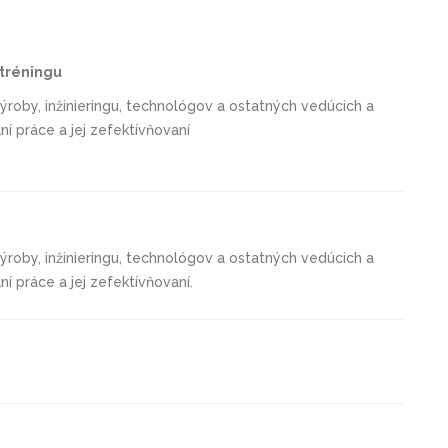
 tréningu
ýroby, inžinieringu, technológov
a ostatných vedúcich a
ní práce a jej zefektívňovaní
výroby, inžinieringu, technológov a ostatných vedúcich a
ní práce a jej zefektívňovaní.