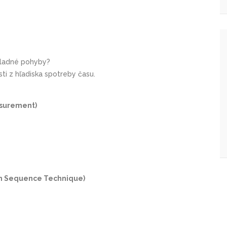
ákladné pohyby?
ti z hľadiska spotreby času.
surement)
n Sequence Technique)