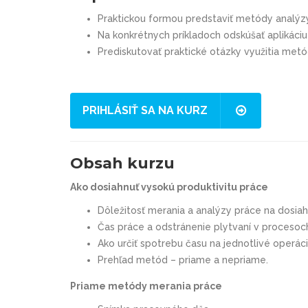
Praktickou formou predstaviť metódy analýzy
Na konkrétnych príkladoch odskúšať aplikáci
Prediskutovať praktické otázky využitia met
PRIHLÁSIŤ SA NA KURZ
Obsah kurzu
Ako dosiahnuť vysokú produktivitu práce
Dôležitosť merania a analýzy práce na dosiah
Čas práce a odstránenie plytvaní v procesoc
Ako určiť spotrebu času na jednotlivé operác
Prehľad metód – priame a nepriame.
Priame metódy merania práce