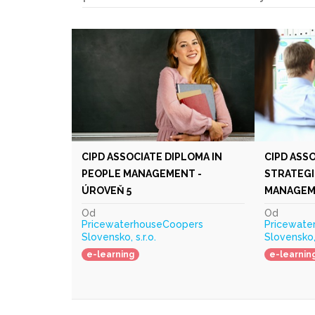
CIPD ASSOCIATE DIPLOMA IN
CIPD ASSO
PEOPLE MANAGEMENT -
STRATEGI
ÚROVEŇ 5
MANAGEME
Od
Od
PricewaterhouseCoopers
Pricewate
Slovensko, s.r.o.
Slovensko, 
e-learning
e-learnin