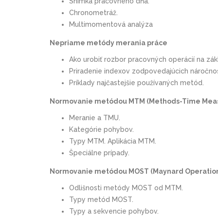
Snímka pracovného dňa.
Chronometráž.
Multimomentová analýza
Nepriame metódy merania práce
Ako urobiť rozbor pracovných operácií na z
Priradenie indexov zodpovedajúcich náročnos
Príklady najčastejšie používaných metód.
Normovanie metódou MTM (Methods-Time Mea
Meranie a TMU.
Kategórie pohybov.
Typy MTM. Aplikácia MTM.
Špeciálne prípady.
Normovanie metódou MOST (Maynard Operatio
Odlišnosti metódy MOST od MTM.
Typy metód MOST.
Typy a sekvencie pohybov.