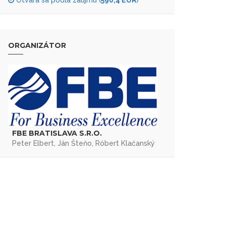
Otvára sa podľa záujmu (
590,4 EUR
)
ORGANIZÁTOR
FBE BRATISLAVA S.R.O.
Peter Elbert, Ján Šteňo, Róbert Klačanský