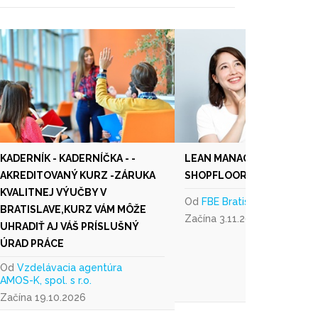
KADERNÍK - KADERNÍČKA - -
LEAN MANAGEMENT III -
AKREDITOVANÝ KURZ -ZÁRUKA
SHOPFLOOR MANAGEMEN
KVALITNEJ VÝUČBY V
Od
FBE Bratislava s.r.o.
BRATISLAVE,KURZ VÁM MÔŽE
Začína 3.11.2026
UHRADIŤ AJ VÁŠ PRÍSLUŠNÝ
ÚRAD PRÁCE
Od
Vzdelávacia agentúra
AMOS-K, spol. s r.o.
Začína 19.10.2026