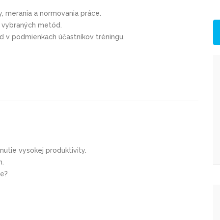
, merania a normovania práce.
u vybraných metód.
ód v podmienkach účastníkov tréningu.
nutie vysokej produktivity.
h.
ie?