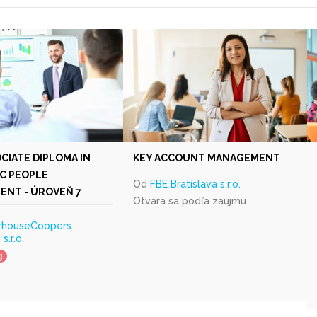
CIATE DIPLOMA IN
KEY ACCOUNT MANAGEMENT
C PEOPLE
Od
FBE Bratislava s.r.o.
NT - ÚROVEŇ 7
Otvára sa podľa záujmu
rhouseCoopers
s.r.o.
g